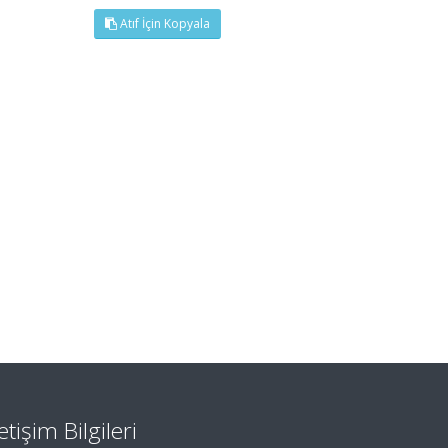
Atıf İçin Kopyala
letişim Bilgileri