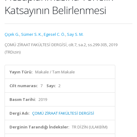
Katsayının Belirlenmesi
Çiçek G.
,
Sümer S. K.
,
Egesel C. Ö.
,
Say S. M.
ÇOMÜ ZİRAAT FAKÜLTESİ DERGİSİ, cilt.7, sa.2, ss.299-305, 2019
(TRDizin)
Yayın Türü:
Makale / Tam Makale
Cilt numarası:
7
Sayı:
2
Basım Tarihi:
2019
Dergi Adı:
ÇOMÜ ZİRAAT FAKÜLTESİ DERGİSİ
Derginin Tarandığı İndeksler:
TR DİZİN (ULAKBİM)