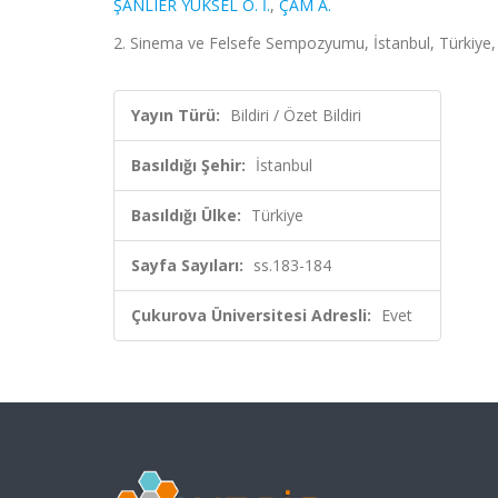
ŞANLIER YÜKSEL Ö. İ.
,
ÇAM A.
2. Sinema ve Felsefe Sempozyumu, İstanbul, Türkiye, 2
Yayın Türü:
Bildiri / Özet Bildiri
Basıldığı Şehir:
İstanbul
Basıldığı Ülke:
Türkiye
Sayfa Sayıları:
ss.183-184
Çukurova Üniversitesi Adresli:
Evet