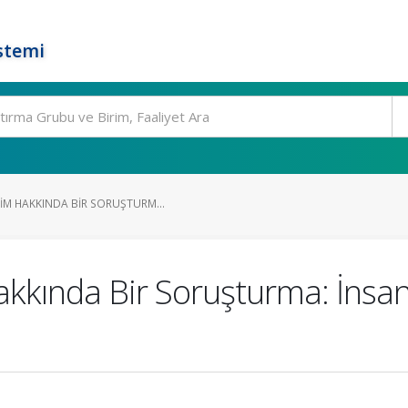
stemi
IM HAKKINDA BIR SORUŞTURM...
kkında Bir Soruşturma: İns