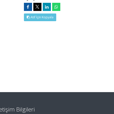
Atıf İçin Kopyala
letişim Bilgileri