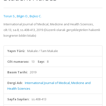
Torun S.
,
Bilgin O.
,
Bıçkıcı C.
International Journal of Medical, Medicine and Health Sciences,
cilt.13, sa.8, ss.408-413, 2019 (Düzenli olarak gerçekleştirilen hakemli
kongrenin bildiri kitabı)
Yayın Türü:
Makale / Tam Makale
Cilt numarası:
13
Sayı:
8
Basım Tarihi:
2019
Dergi Adı:
International Journal of Medical, Medicine and
Health Sciences
Sayfa Sayıları:
ss.408-413