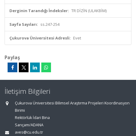
Derginin Tarandığı İndeksler:
TR DİZİN (ULAKBİM)
Sayfa Sayıları:
ss.247-254
Çukurova Üniversitesi Adresli:
Evet
Paylaş
İletişim Bilgileri
Çukurova Üniversitesi Bilimsel Araştırma Projeleri Koordinasyon
Birimi
Rektörlük İdari Bina
Sarıçam/ADANA
aves@cu.edu.tr