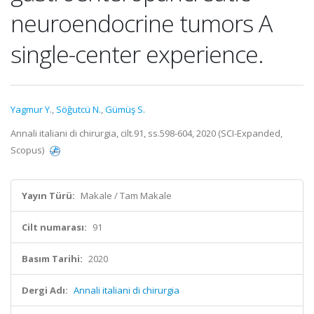
neuroendocrine tumors A
single-center experience.
Yagmur Y.
,
Söğutcü N.
,
Gümüş S.
Annali italiani di chirurgia, cilt.91, ss.598-604, 2020 (SCI-Expanded,
Scopus)
Yayın Türü:
Makale / Tam Makale
Cilt numarası:
91
Basım Tarihi:
2020
Dergi Adı:
Annali italiani di chirurgia