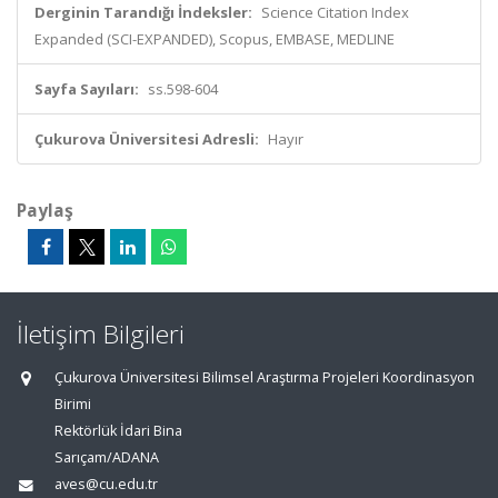
Derginin Tarandığı İndeksler:
Science Citation Index
Expanded (SCI-EXPANDED), Scopus, EMBASE, MEDLINE
Sayfa Sayıları:
ss.598-604
Çukurova Üniversitesi Adresli:
Hayır
Paylaş
İletişim Bilgileri
Çukurova Üniversitesi Bilimsel Araştırma Projeleri Koordinasyon
Birimi
Rektörlük İdari Bina
Sarıçam/ADANA
aves@cu.edu.tr