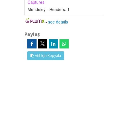
Captures
Mendeley - Readers:
1
-
see details
Paylaş
Atıf İçin Kopyala