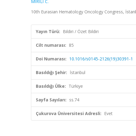
MİRİLİ C.
10th Eurasian Hematology Oncology Congress, İstanbul, 
Yayın Türü:
Bildiri / Özet Bildiri
Cilt numarası:
85
Doi Numarası:
10.1016/s0145-2126(19)30391-1
Basıldığı Şehir:
İstanbul
Basıldığı Ülke:
Türkiye
Sayfa Sayıları:
ss.74
Çukurova Üniversitesi Adresli:
Evet