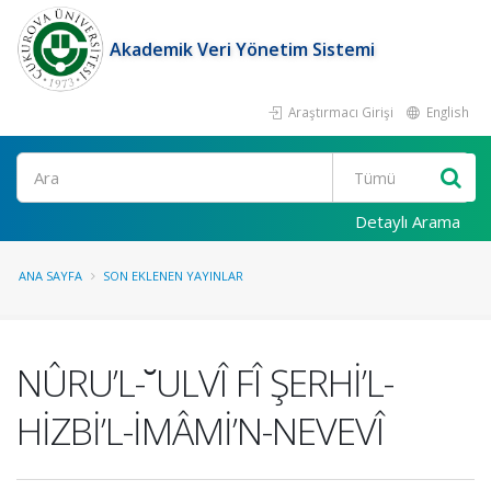
Akademik Veri Yönetim Sistemi
Araştırmacı Girişi
English
Ara
Detaylı Arama
ANA SAYFA
SON EKLENEN YAYINLAR
NÛRU’L-˘ULVÎ FÎ ŞERHİ’L-
HİZBİ’L-İMÂMİ’N-NEVEVÎ