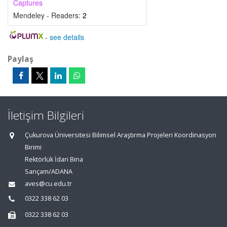
Captures
Mendeley - Readers:
2
-
see details
Paylaş
İletişim Bilgileri
Çukurova Üniversitesi Bilimsel Araştırma Projeleri Koordinasyon
Birimi
Rektörlük İdari Bina
Sarıçam/ADANA
aves@cu.edu.tr
0322 338 62 03
0322 338 62 03