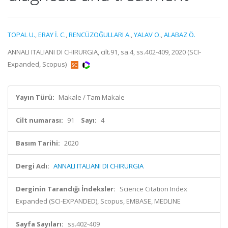
TOPAL U.
,
ERAY İ. C.
,
RENCÜZOĞULLARI A.
,
YALAV O.
,
ALABAZ Ö.
ANNALI ITALIANI DI CHIRURGIA, cilt.91, sa.4, ss.402-409, 2020 (SCI-
Expanded, Scopus)
Yayın Türü:
Makale / Tam Makale
Cilt numarası:
91
Sayı:
4
Basım Tarihi:
2020
Dergi Adı:
ANNALI ITALIANI DI CHIRURGIA
Derginin Tarandığı İndeksler:
Science Citation Index
Expanded (SCI-EXPANDED), Scopus, EMBASE, MEDLINE
Sayfa Sayıları:
ss.402-409