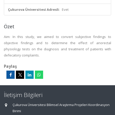
Çukurova Üniversitesi Adresli:
Evet
Özet
Aim: In this study, we aimed to convert subjective findings to
objective findings and to determine the effect of anorectal
physiology tests on the diagnosis and treatment of patients with
defecatory complaints.
Paylaş
İletişim Bilgileri
Çukurova Üniversitesi Bilimsel Araştırma Projeleri Koordinasyon
Birimi