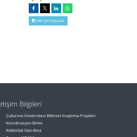
Atıf İçin Kopyala
letişim Bilgileri
Çukurova Üniversitesi Bilimsel Araştırma Projeleri
Koordinasyon Birimi
Rektörlük İdari Bina