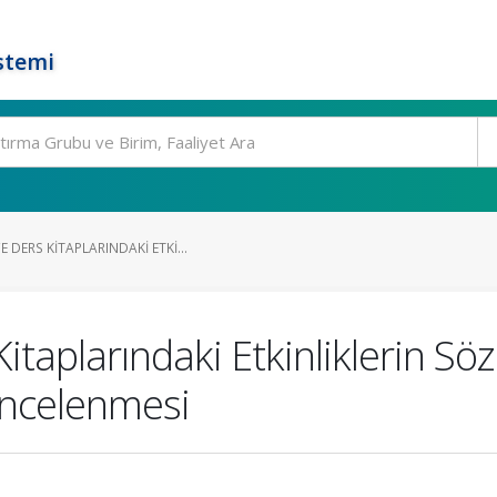
stemi
DERS KITAPLARINDAKI ETKI...
taplarındaki Etkinliklerin Söz
İncelenmesi