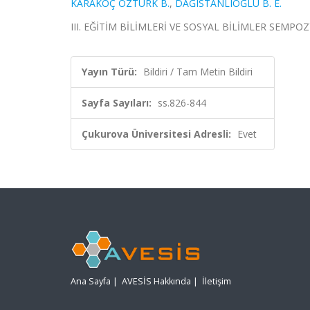
KARAKOÇ ÖZTÜRK B.
,
DAĞISTANLIOĞLU B. E.
III. EĞİTİM BİLİMLERİ VE SOSYAL BİLİMLER SEMPOZYUM
Yayın Türü:
Bildiri / Tam Metin Bildiri
Sayfa Sayıları:
ss.826-844
Çukurova Üniversitesi Adresli:
Evet
Ana Sayfa
|
AVESİS Hakkında
|
İletişim