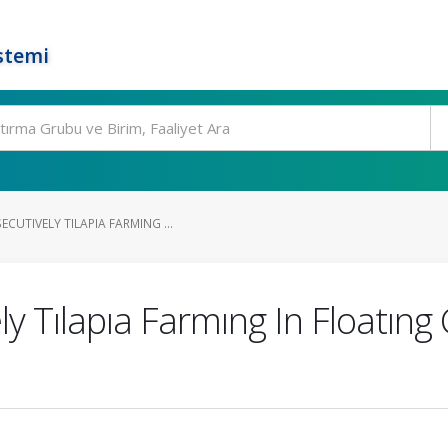
stemi
UTIVELY TILAPIA FARMING ...
ly Tılapıa Farmıng In Floatın