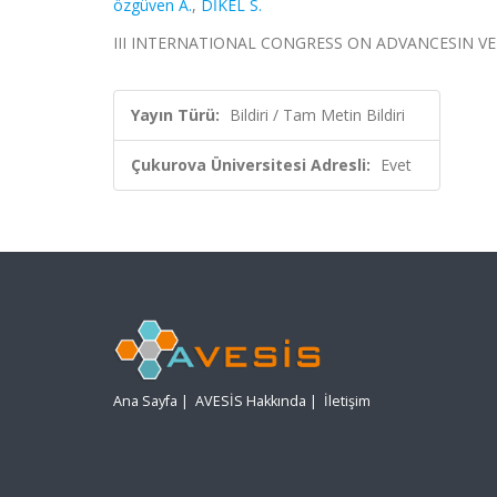
özgüven A.
,
DİKEL S.
III INTERNATIONAL CONGRESS ON ADVANCESIN VETERI
Yayın Türü:
Bildiri / Tam Metin Bildiri
Çukurova Üniversitesi Adresli:
Evet
Ana Sayfa
|
AVESİS Hakkında
|
İletişim