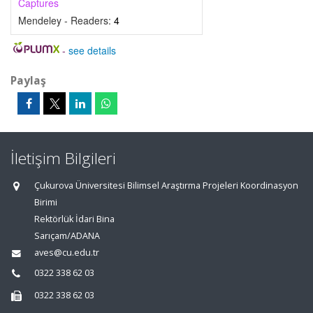
Captures
Mendeley - Readers:
4
-
see details
Paylaş
İletişim Bilgileri
Çukurova Üniversitesi Bilimsel Araştırma Projeleri Koordinasyon
Birimi
Rektörlük İdari Bina
Sarıçam/ADANA
aves@cu.edu.tr
0322 338 62 03
0322 338 62 03