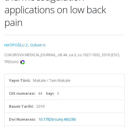
applications on low back
pain
HATİPOĞLU Z.
,
Ozbek H.
CUKUROVA MEDICAL JOURNAL, cilt.44, sa.3, ss.1027-1032, 2019 (ESCI,
TRDizin)
Yayın Türü:
Makale / Tam Makale
Cilt numarası:
44
Sayı:
3
Basım Tarihi:
2019
Doi Numarası:
10.17826/cumj.465286