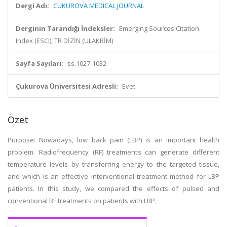
Dergi Adı:
CUKUROVA MEDICAL JOURNAL
Derginin Tarandığı İndeksler:
Emerging Sources Citation
Index (ESCI), TR DİZİN (ULAKBİM)
Sayfa Sayıları:
ss.1027-1032
Çukurova Üniversitesi Adresli:
Evet
Özet
Purpose: Nowadays, low back pain (LBP) is an important health
problem. Radiofrequency (RF) treatments can generate different
temperature levels by transferring energy to the targeted tissue,
and which is an effective interventional treatment method for LBP
patients. In this study, we compared the effects of pulsed and
conventional RF treatments on patients with LBP.