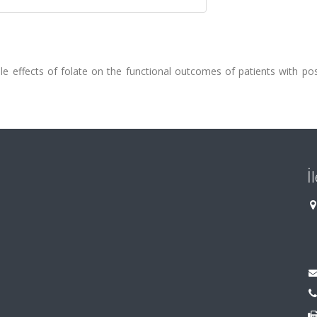
ble effects of folate on the functional outcomes of patients with po
İ