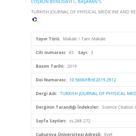
COŞKUN BENLİDAYI İ.
,
BAŞARAN S.
TURKISH JOURNAL OF PHYSICAL MEDICINE AND REHABI
Yayın Türü:
Makale / Tam Makale
Cilt numarası:
65
Sayı:
3
Basım Tarihi:
2019
Doi Numarası:
10.5606/tftrd.2019.2912
Dergi Adı:
TURKISH JOURNAL OF PHYSICAL MED
Derginin Tarandığı İndeksler:
Science Citation
Sayfa Sayıları:
ss.268-272
Çukurova Üniversitesi Adresli:
Evet