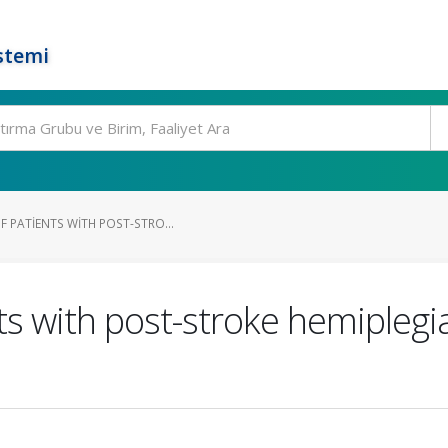
stemi
 PATIENTS WITH POST-STRO...
nts with post-stroke hemipleg