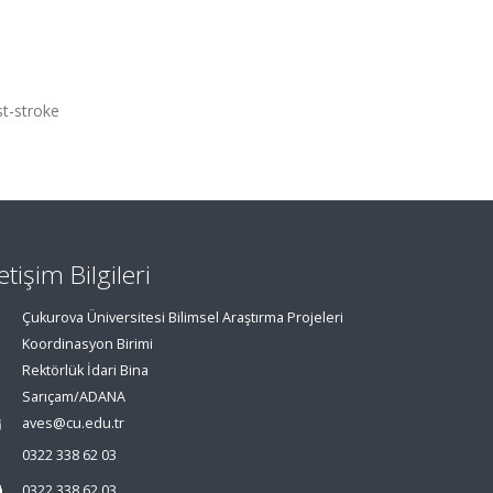
st-stroke
letişim Bilgileri
Çukurova Üniversitesi Bilimsel Araştırma Projeleri
Koordinasyon Birimi
Rektörlük İdari Bina
Sarıçam/ADANA
aves@cu.edu.tr
0322 338 62 03
0322 338 62 03