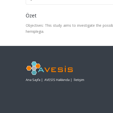
Özet
Objectives: This study aims to investigate the possi
hemiplegia.
Ana Sayfa
|
AVESİS Hakkında
|
İletişim