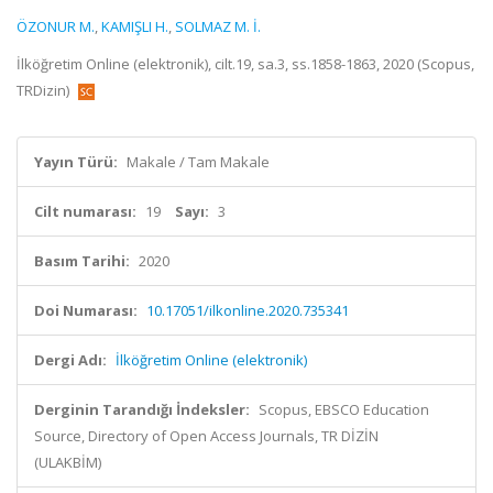
ÖZONUR M.
,
KAMIŞLI H.
,
SOLMAZ M. İ.
İlköğretim Online (elektronik), cilt.19, sa.3, ss.1858-1863, 2020 (Scopus,
TRDizin)
Yayın Türü:
Makale / Tam Makale
Cilt numarası:
19
Sayı:
3
Basım Tarihi:
2020
Doi Numarası:
10.17051/ilkonline.2020.735341
Dergi Adı:
İlköğretim Online (elektronik)
Derginin Tarandığı İndeksler:
Scopus, EBSCO Education
Source, Directory of Open Access Journals, TR DİZİN
(ULAKBİM)