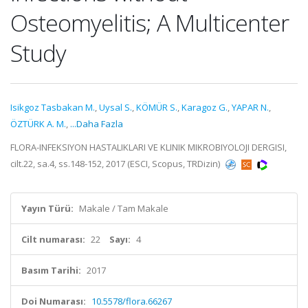
Osteomyelitis; A Multicenter
Study
Isikgoz Tasbakan M.
,
Uysal S.
,
KÖMÜR S.
,
Karagoz G.
,
YAPAR N.
,
ÖZTÜRK A. M.
,
...Daha Fazla
FLORA-INFEKSIYON HASTALIKLARI VE KLINIK MIKROBIYOLOJI DERGISI,
cilt.22, sa.4, ss.148-152, 2017 (ESCI, Scopus, TRDizin)
Yayın Türü:
Makale / Tam Makale
Cilt numarası:
22
Sayı:
4
Basım Tarihi:
2017
Doi Numarası:
10.5578/flora.66267