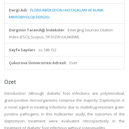
Dergi Adı:
FLORA-INFEKSIYON HASTALIKLARI VE KLINIK
MIKROBIYOLOJI DERGISI
Derginin Tarandığı İndeksler:
Emerging Sources Citation
Index (ESCI), Scopus, TR DİZİN (ULAKBİM)
Sayfa Sayıları:
ss.148-152
Çukurova Üniversitesi Adresli:
Evet
Özet
Introduction: Although diabetic foot infections are polymicrobial,
gram-positive microorganisms comprise the majority. Daptomycin is
a novel agent in treating infections due to multidrug-resistant gram-
positive pathogens. In this multicenter study, the outcomes of the
daptomycin treatment were evaluated retrospectively in the
treatment of diabetic foot infectious without osteomyelitis.