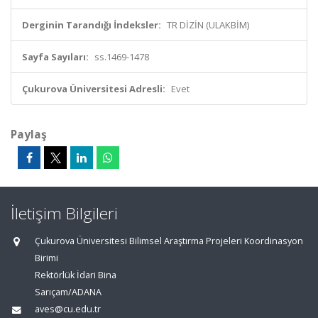
Derginin Tarandığı İndeksler:
TR DİZİN (ULAKBİM)
Sayfa Sayıları:
ss.1469-1478
Çukurova Üniversitesi Adresli:
Evet
Paylaş
İletişim Bilgileri
Çukurova Üniversitesi Bilimsel Araştırma Projeleri Koordinasyon
Birimi
Rektörlük İdari Bina
Sarıçam/ADANA
aves@cu.edu.tr