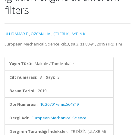
filters
ULUDAMAR E.
,
ÖZCANLI M.
,
ÇELEBİ K.
,
AYDIN K.
European Mechanical Science, cilt.3, sa.3, ss.88-91, 2019 (TRDizin)
Yayın Türü:
Makale / Tam Makale
Cilt numarası:
3
Sayı:
3
Basım Tarihi:
2019
Doi Numarası:
10.26701/ems.564849
Dergi Adı:
European Mechanical Science
Derginin Tarandığı İndeksler:
TR DİZİN (ULAKBİM)