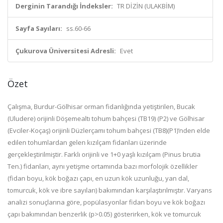
Derginin Tarandığı İndeksler:
TR DİZİN (ULAKBİM)
Sayfa Sayıları:
ss.60-66
Çukurova Üniversitesi Adresli:
Evet
Özet
Çalışma, Burdur-Gölhisar orman fidanlığında yetiştirilen, Bucak
(Uludere) orijinli Döşemealtı tohum bahçesi (TB19) (P2) ve Gölhisar
(Evciler-Koçaş) orijinli Düzlerçamı tohum bahçesi (TB8)(P1)’nden elde
edilen tohumlardan gelen kızılçam fidanları üzerinde
gerçekleştirilmiştir. Farklı orijinli ve 1+0 yaşlı kızılçam (Pinus brutia
Ten.) fidanları, aynı yetişme ortamında bazı morfolojik özellikler
(fidan boyu, kök boğazı çapı, en uzun kök uzunluğu, yan dal,
tomurcuk, kök ve ibre sayıları) bakımından karşılaştırılmıştır. Varyans
analizi sonuçlarına göre, popülasyonlar fidan boyu ve kök boğazı
çapı bakımından benzerlik (p>0.05) gösterirken, kök ve tomurcuk