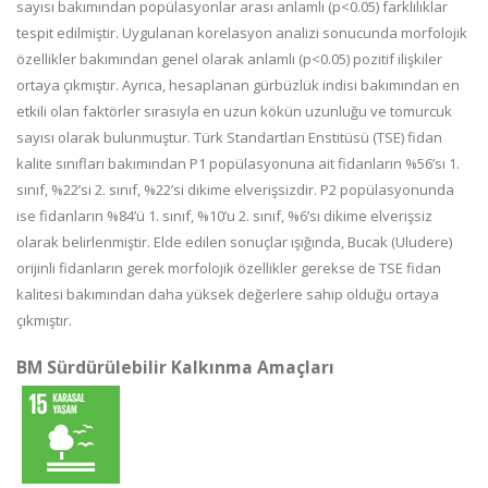
sayısı bakımından popülasyonlar arası anlamlı (p<0.05) farklılıklar
tespit edilmiştir. Uygulanan korelasyon analizi sonucunda morfolojik
özellikler bakımından genel olarak anlamlı (p<0.05) pozitif ilişkiler
ortaya çıkmıştır. Ayrıca, hesaplanan gürbüzlük indisi bakımından en
etkili olan faktörler sırasıyla en uzun kökün uzunluğu ve tomurcuk
sayısı olarak bulunmuştur. Türk Standartları Enstitüsü (TSE) fidan
kalite sınıfları bakımından P1 popülasyonuna ait fidanların %56’sı 1.
sınıf, %22’si 2. sınıf, %22’si dikime elverişsizdir. P2 popülasyonunda
ise fidanların %84’ü 1. sınıf, %10’u 2. sınıf, %6’sı dikime elverişsiz
olarak belirlenmiştir. Elde edilen sonuçlar ışığında, Bucak (Uludere)
orijinli fidanların gerek morfolojik özellikler gerekse de TSE fidan
kalitesi bakımından daha yüksek değerlere sahip olduğu ortaya
çıkmıştır.
BM Sürdürülebilir Kalkınma Amaçları