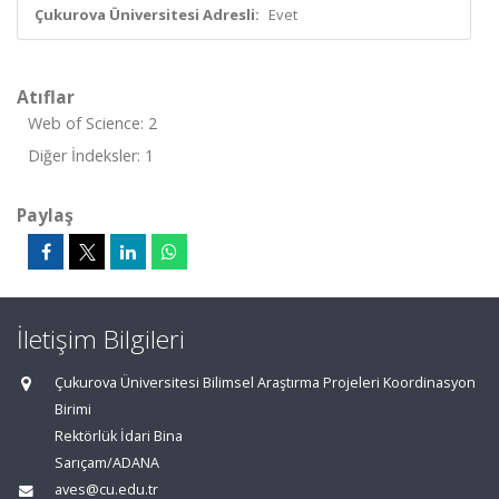
Çukurova Üniversitesi Adresli:
Evet
Atıflar
Web of Science: 2
Diğer İndeksler: 1
Paylaş
İletişim Bilgileri
Çukurova Üniversitesi Bilimsel Araştırma Projeleri Koordinasyon
Birimi
Rektörlük İdari Bina
Sarıçam/ADANA
aves@cu.edu.tr