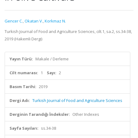
Gencer C.
,
Okatan V.
,
Korkmaz N.
Turkish Journal of Food and Agriculture Sciences, cilt.1, sa.2, ss.34-38,
2019 (Hakemli Dergi)
Yayın Türü:
Makale / Derleme
Cilt numarası:
1
Sayı:
2
Basım Tarihi:
2019
Dergi Adı:
Turkish Journal of Food and Agriculture Sciences
Derginin Tarandığı İndeksler:
Other Indexes
Sayfa Sayıları:
ss.34-38