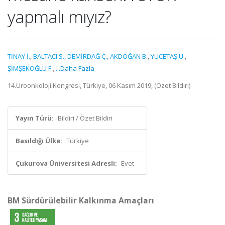
yapmalı mıyız?
TİNAY İ.
,
BALTACI S.
,
DEMİRDAĞ Ç.
,
AKDOĞAN B.
,
YÜCETAŞ U.
,
ŞİMŞEKOĞLU F.
,
...Daha Fazla
14.Üroonkoloji Kongresi, Türkiye, 06 Kasım 2019, (Özet Bildiri)
Yayın Türü:
Bildiri / Özet Bildiri
Basıldığı Ülke:
Türkiye
Çukurova Üniversitesi Adresli:
Evet
BM Sürdürülebilir Kalkınma Amaçları