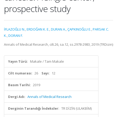
prospective study
İFLAZOĞLU N.
,
ERDOĞAN K. E.
,
DURAN A.
,
ÇAPKINOĞLU E.
,
PARSAK C.
K.
,
DORAN F.
Annals of Medical Research, cilt.26, sa.12, ss.2978-2983, 2019 (TRDizin)
Yayın Türü:
Makale / Tam Makale
Cilt numarası:
26
Sayı:
12
Basım Tarihi:
2019
Dergi Adı:
Annals of Medical Research
Derginin Tarandığı İndeksler:
TR DİZİN (ULAKBİM)