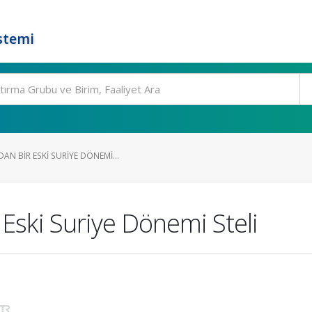
stemi
N BIR ESKI SURIYE DÖNEMI...
Eski Suriye Dönemi Steli