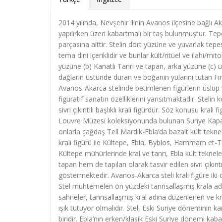
2014 yılında, Nevşehir ilinin Avanos ilçesine bağlı 
yapılırken üzeri kabartmalı bir taş bulunmuştur. Tep
parçasına aittir. Stelin dört yüzüne ve yuvarlak tepe
tema dini içeriklidir ve bunlar kült/ritüel ve ilahi/
yüzüne (b) Kanatlı Tanrı ve tapan, arka yüzüne (c) 
dağların üstünde duran ve boğanın yularını tutan Fırtı
Avanos-Akarca stelinde betimlenen figürlerin üslup 
figüratif sanatın özelliklerini yansıtmaktadır. Stelin 
sivri çıkıntılı başlıklı krali figürdür. Söz konusu k
Louvre Müzesi koleksiyonunda bulunan Suriye Kapado
onlarla çağdaş Tell Mardık-Ebla’da bazalt kült tekne
krali figürü ile Kültepe, Ebla, Byblos, Hammam et-Tur
Kültepe mühürlerinde kral ve tanrı, Ebla kült teknel
tapan hem de tapılan olarak tasvir edilen sivri çıkıntıl
göstermektedir. Avanos-Akarca steli krali figüre iki 
Stel muhtemelen ön yüzdeki tanrısallaşmış krala adan
sahneler, tanrısallaşmış kral adına düzenlenen ve krall
ışık tutuyor olmalıdır. Stel, Eski Suriye döneminin k
biridir. Ebla’nın erken/klasik Eski Suriye dönemi kaba