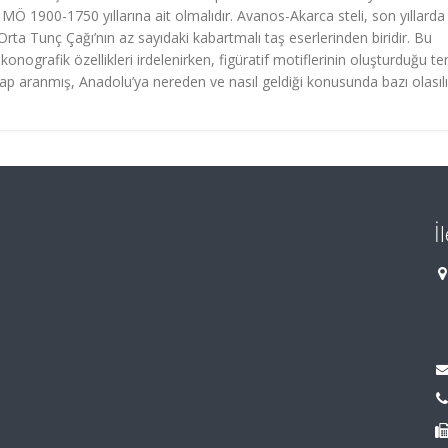
 MÖ 1900-1750 yıllarına ait olmalıdır. Avanos-Akarca steli, son yıllarda
ta Tunç Çağı’nın az sayıdaki kabartmalı taş eserlerinden biridir. Bu
ikonografik özellikleri irdelenirken, figüratif motiflerinin oluşturduğu te
evap aranmış, Anadolu’ya nereden ve nasıl geldiği konusunda bazı olasılı
İ