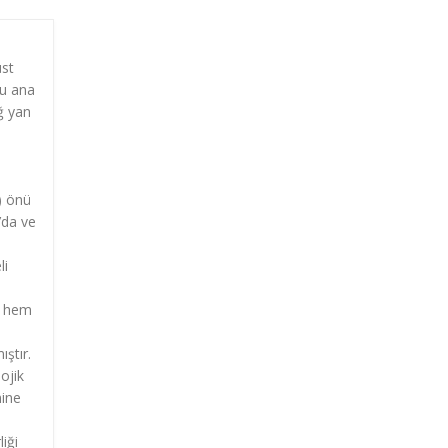
üst
ğu ana
ağ yan
a) önü
’da ve
li
er hem
ıştır.
ojik
mine
iği