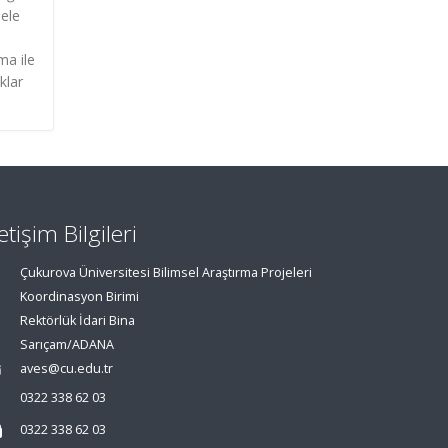
 ele
ma ile
klar
letişim Bilgileri
Çukurova Üniversitesi Bilimsel Araştırma Projeleri
Koordinasyon Birimi
Rektörlük İdari Bina
Sarıçam/ADANA
aves@cu.edu.tr
0322 338 62 03
0322 338 62 03