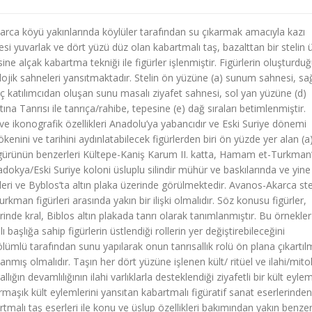
Akarca köyü yakınlarında köylüler tarafından su çıkarmak amacıyla kazı
esi yuvarlak ve dört yüzü düz olan kabartmalı taş, bazalttan bir stelin 
sine alçak kabartma tekniği ile figürler işlenmiştir. Figürlerin oluşturdu
mitolojik sahneleri yansıtmaktadır. Stelin ön yüzüne (a) sunum sahnesi, s
üç katılımcıdan oluşan sunu masalı ziyafet sahnesi, sol yan yüzüne (d)
na Tanrısı ile tanrıça/rahibe, tepesine (e) dağ sıraları betimlenmiştir.
ve ikonografik özellikleri Anadolu’ya yabancıdır ve Eski Suriye dönemi
kökenini ve tarihini aydınlatabilecek figürlerden biri ön yüzde yer alan (
rali figürünün benzerleri Kültepe-Kaniş Karum II. katta, Hamam et-Turkman
kya/Eski Suriye koloni üsluplu silindir mühür ve baskılarında ve yine
leri ve Byblos’ta altın plaka üzerinde görülmektedir. Avanos-Akarca ste
kman figürleri arasında yakın bir ilişki olmalıdır. Söz konusu figürler,
erinde kral, Biblos altın plakada tanrı olarak tanımlanmıştır. Bu örnekl
ı başlığa sahip figürlerin üstlendiği rollerin yer değiştirebileceğini
ölümlü tarafından sunu yapılarak onun tanrısallık rolü ön plana çıkartılm
mış olmalıdır. Taşın her dört yüzüne işlenen kült/ ritüel ve ilahi/mitol
ığın devamlılığının ilahi varlıklarla desteklendiği ziyafetli bir kült eyle
armaşık kült eylemlerini yansıtan kabartmalı figüratif sanat eserlerinden
rtmalı taş eserleri ile konu ve üslup özellikleri bakımından yakın benzerl