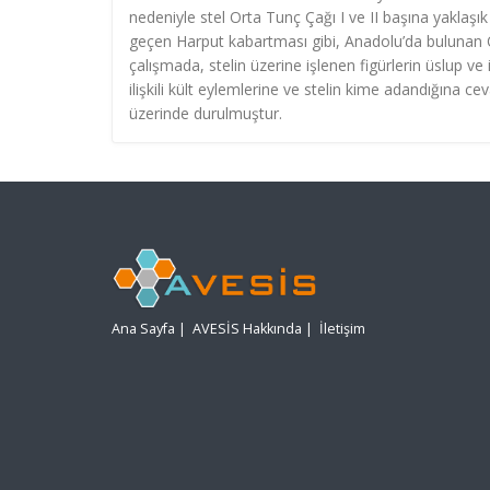
nedeniyle stel Orta Tunç Çağı I ve II başına yaklaşık
geçen Harput kabartması gibi, Anadolu’da bulunan Or
çalışmada, stelin üzerine işlenen figürlerin üslup ve 
ilişkili kült eylemlerine ve stelin kime adandığına c
üzerinde durulmuştur.
Ana Sayfa
|
AVESİS Hakkında
|
İletişim