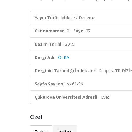
Yayın Türü:
Makale / Derleme
Cilt numarası:
0
Sayı:
27
Basım Tarihi:
2019
Dergi Adı:
OLBA
Derginin Tarandığı İndeksler:
Scopus, TR DİZİ
Sayfa Sayıları:
ss.61-96
Çukurova Üniversitesi Adresli:
Evet
Özet
Türkçe
İngilizce