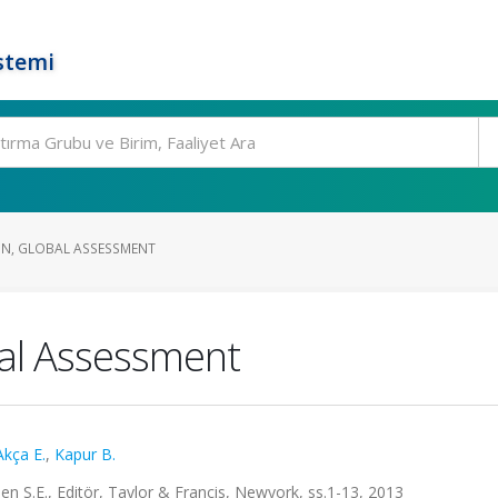
stemi
ON, GLOBAL ASSESSMENT
bal Assessment
Akça E.
,
Kapur B.
 S.E., Editör, Taylor & Francis, Newyork, ss.1-13, 2013