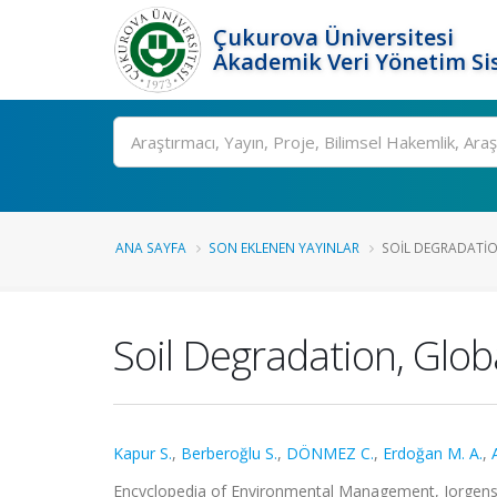
Çukurova Üniversitesi
Akademik Veri Yönetim Si
Ara
ANA SAYFA
SON EKLENEN YAYINLAR
SOIL DEGRADATI
Soil Degradation, Glo
Kapur S.
,
Berberoğlu S.
,
DÖNMEZ C.
,
Erdoğan M. A.
,
Encyclopedia of Environmental Management, Jorgensen