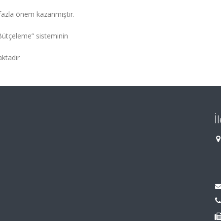
 fazla önem kazanmıştır.
 Bütçeleme” sisteminin
aktadır
İ