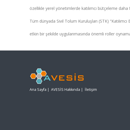
özellikle yerel yönetimlerde katılımcı bütçeleme daha
Tüm dünyada Sivil Tolum Kuruluşları (STK) “Katılımcı
etkin bir şekilde uygulanmasında önemli roller oynam
Ana Sayfa
|
AVESİS Hakkında
|
İletişim