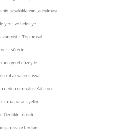
in aksaklıklarının tartışılması
le yerel ve belediye
kazanmıştır. Toplumsal
mesi, sürecin
anların yerel düzeyde
in rol almaları sosyal
a neden olmuştur. Katılımcı
azaltma potansiyeline
. Özellikle temsili
rtışılması ile beraber