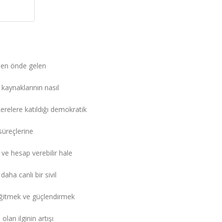
ı en önde gelen
kaynaklarının nasıl
kerelere katıldığı demokratik
süreçlerine
 ve hesap verebilir hale
daha canlı bir sivil
eğitmek ve güçlendirmek
olan ilginin artışı