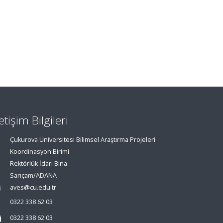
letişim Bilgileri
Çukurova Üniversitesi Bilimsel Araştırma Projeleri
Koordinasyon Birimi
Rektörlük İdari Bina
Sarıçam/ADANA
aves@cu.edu.tr
0322 338 62 03
0322 338 62 03