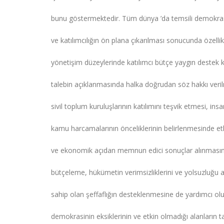
bunu göstermektedir. Tüm dünya ’da temsili demokrasin
ve katılımcılığın ön plana çıkarılması sonucunda özellik
yönetişim düzeylerinde katılımcı bütçe yaygın destek 
talebin açıklanmasında halka doğrudan söz hakkı veril
sivil toplum kuruluşlarının katılımını teşvik etmesi, ins
kamu harcamalarının önceliklerinin belirlenmesinde etk
ve ekonomik açıdan memnun edici sonuçlar alınmasın
bütçeleme, hükümetin verimsizliklerini ve yolsuzluğu 
sahip olan şeffaflığın desteklenmesine de yardımcı olur
demokrasinin eksiklerinin ve etkin olmadığı alanların ta