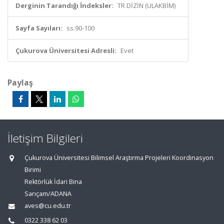
Derginin Tarandığı İndeksler:
TR DİZİN (ULAKBİM)
Sayfa Sayıları:
ss.90-100
Çukurova Üniversitesi Adresli:
Evet
Paylaş
İletişim Bilgileri
Çukurova Üniversitesi Bilimsel Araştırma Projeleri Koordinasyon
Birimi
Rektörlük İdari Bina
Sarıçam/ADANA
aves@cu.edu.tr
0322 338 62 03