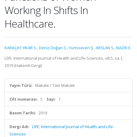
Workıng In Shıfts In
Healthcare.
KARAÇAY YIKAR S.
,
Deniz Doğan S.
,
Yurtsseven Ş.
,
ARSLAN S.
,
NAZİK E.
LİFE: International Journal of Health and Life-Sciences, cilt.5, sa.1,
2019 (Hakemli Dergi)
Yayın Türü:
Makale / Tam Makale
Cilt numarası:
5
Sayı:
1
Basım Tarihi:
2019
Dergi Adı:
LİFE: International Journal of Health and Life-
Sciences