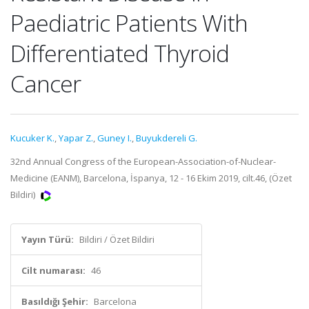
Paediatric Patients With
Differentiated Thyroid
Cancer
Kucuker K.
,
Yapar Z.
,
Guney I.
,
Buyukdereli G.
32nd Annual Congress of the European-Association-of-Nuclear-
Medicine (EANM), Barcelona, İspanya, 12 - 16 Ekim 2019, cilt.46, (Özet
Bildiri)
Yayın Türü:
Bildiri / Özet Bildiri
Cilt numarası:
46
Basıldığı Şehir:
Barcelona