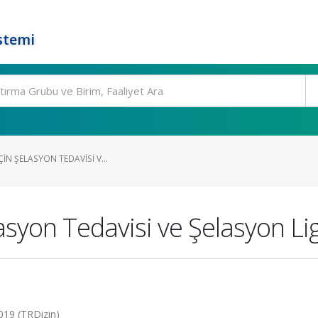
stemi
ÇIN ŞELASYON TEDAVISI V...
lasyon Tedavisi ve Şelasyon Li
2019 (TRDizin)