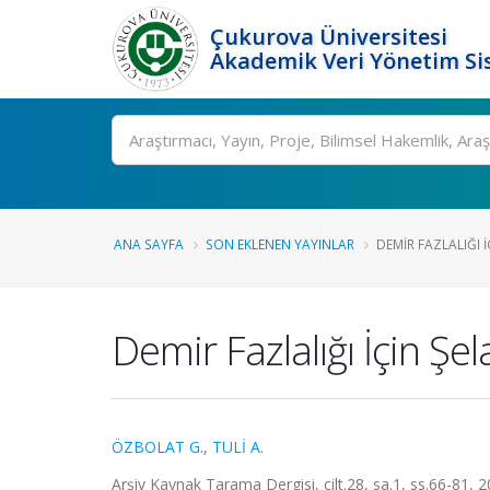
Çukurova Üniversitesi
Akademik Veri Yönetim Si
Ara
ANA SAYFA
SON EKLENEN YAYINLAR
DEMIR FAZLALIĞI İ
Demir Fazlalığı İçin Şe
ÖZBOLAT G.
,
TULİ A.
Arşiv Kaynak Tarama Dergisi, cilt.28, sa.1, ss.66-81, 