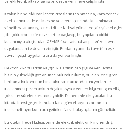
gerekli teorik altyapı geniş bir özetle verilmeye çalışılmıştır.
Kitabın birinci cildi yarıiletken cihazların tanınmasına, karakteristik
özelliklerinin elde edilmesine ve devre içerisinde kullanılmasına
yönelik hazırlanmış, ikinci cildi ise farksal yükselteç, güç yükselteçleri
gibi çoklu transistör devreleri ile başlayıp, bu yapıların birlikte
kullanımıyla oluşturulan OPAMP (operational amplifier) ve devre
uygulamaları ile devam etmiştir. Bunların yanında ilave tümleşik
devreli çeşitli uygulamalara da yer verilmiştir.
Elektronik konularının yaygınlık alanının genişliği ve yenilenme
hızının yüksekliği göz önünde bulundurulursa, bu alan içine giren
herhangi bir konunun bir kitabın sınırları içinde tüm yönleri ile
incelenmesi pek mümkün değildir. Ayrıca verilen bilgilerin güncelliği
çok uzun süreler korunamayabilir. Bu nedenle okuyucular, bu
kitapta bahsi geçen konuları farklı güncel kaynaklardan da
incelemeli, aynı konulara getirilen farklı bakış açılarını görmelidir.
Bu kitabın hedef kitlesi, temelde elektrik elektronik mühendiliği,