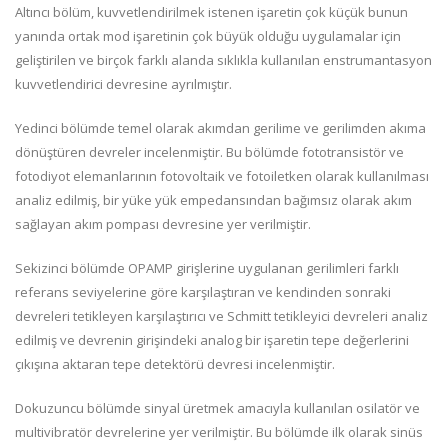
Altıncı bölüm, kuvvetlendirilmek istenen işaretin çok küçük bunun
yanında ortak mod işaretinin çok büyük olduğu uygulamalar için
geliştirilen ve birçok farklı alanda sıklıkla kullanılan enstrumantasyon
kuvvetlendirici devresine ayrılmıştır.
Yedinci bölümde temel olarak akımdan gerilime ve gerilimden akıma
dönüştüren devreler incelenmiştir. Bu bölümde fototransistör ve
fotodiyot elemanlarının fotovoltaik ve fotoiletken olarak kullanılması
analiz edilmiş, bir yüke yük empedansından bağımsız olarak akım
sağlayan akım pompası devresine yer verilmiştir.
Sekizinci bölümde OPAMP girişlerine uygulanan gerilimleri farklı
referans seviyelerine göre karşılaştıran ve kendinden sonraki
devreleri tetikleyen karşılaştırıcı ve Schmitt tetikleyici devreleri analiz
edilmiş ve devrenin girişindeki analog bir işaretin tepe değerlerini
çıkışına aktaran tepe detektörü devresi incelenmiştir.
Dokuzuncu bölümde sinyal üretmek amacıyla kullanılan osilatör ve
multivibratör devrelerine yer verilmiştir. Bu bölümde ilk olarak sinüs