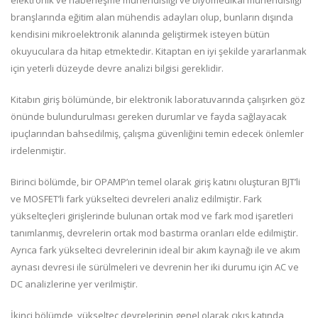
elektronik ve haberleşme mühendisliği ve biyomedikal mühendisliği
branşlarında eğitim alan mühendis adayları olup, bunların dışında
kendisini mikroelektronik alanında geliştirmek isteyen bütün
okuyuculara da hitap etmektedir. Kitaptan en iyi şekilde yararlanmak
için yeterli düzeyde devre analizi bilgisi gereklidir.
Kitabın giriş bölümünde, bir elektronik laboratuvarında çalışırken göz
önünde bulundurulması gereken durumlar ve fayda sağlayacak
ipuçlarından bahsedilmiş, çalışma güvenliğini temin edecek önlemler
irdelenmiştir.
Birinci bölümde, bir OPAMP’ın temel olarak giriş katını oluşturan BJT’li
ve MOSFET’li fark yükselteci devreleri analiz edilmiştir. Fark
yükselteçleri girişlerinde bulunan ortak mod ve fark mod işaretleri
tanımlanmış, devrelerin ortak mod bastırma oranları elde edilmiştir.
Ayrıca fark yükselteci devrelerinin ideal bir akım kaynağı ile ve akım
aynası devresi ile sürülmeleri ve devrenin her iki durumu için AC ve
DC analizlerine yer verilmiştir.
İkinci bölümde, yükselteç devrelerinin genel olarak çıkış katında