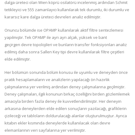
dalga üreteci olan Wien köprü osilatörü incelenmiş ardından Schmit
tetikleyici ve 555 zamanlayıcı kullanılarak tek durumlu, iki durumlu ve
kararsız kare dalga üreteci devreleri analiz edilmiştir.
Onuncu bölümde ise OPAMP kullanılarak aktif filtre sentezlemesi
yapılmıştır. Tek OPAMP ile ayrı ayrı alçak, yüksek ve bant
geçirgen
devre topolojileri ve bunların transfer fonksiyonları analiz
edilmiş daha sonra Sallen Key
tipi devre kullanılarak filtre çeşitleri
elde edilmiştir.
Her bölümün sonunda bölüm konusu ile uyumlu ve deneyden önce
pratik hesaplamaların ve analizlerin yapılacağı ön hazırlık
çalışmalarına yer verilmiş ardından deney çalışmalarına geçilmiştir.
Deney çalışmaları, ilgili konunun birkaç özelliğini birden gözlemlemek
amacıyla birden fazla deney ile kuvvetlendirilmiştir. Her deneyin
arkasına deneylerden elde edilen sonuçların yazılacağı, grafiklerin
çizileceği ve tabloların doldurulacağı alanlar oluşturulmuştur. Ayrıca
kitabın ekler kısmında deneylerde kullanılacak olan devre
elemanlarının veri sayfalarına yer verilmiştir.