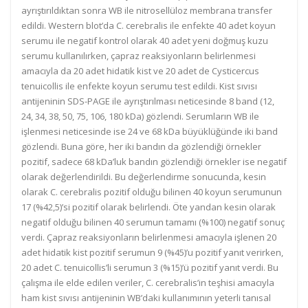
ayrıştırıldıktan sonra WB ile nitrosellüloz membrana transfer
edildi. Western blot’da C. cerebralis ile enfekte 40 adet koyun
serumu ile negatif kontrol olarak 40 adet yeni doğmuş kuzu
serumu kullanılırken, çapraz reaksiyonların belirlenmesi
amacıyla da 20 adet hidatik kist ve 20 adet de Cysticercus
tenuicollis ile enfekte koyun serumu test edildi. Kist sıvısı
antijeninin SDS-PAGE ile ayrıştırılması neticesinde 8 band (12,
24, 34, 38, 50, 75, 106, 180 kDa) gözlendi. Serumların WB ile
işlenmesi neticesinde ise 24 ve 68 kDa büyüklüğünde iki band
gözlendi. Buna göre, her iki bandın da gözlendiği örnekler
pozitif, sadece 68 kDa’luk bandın gözlendiği örnekler ise negatif
olarak değerlendirildi. Bu değerlendirme sonucunda, kesin
olarak C. cerebralis pozitif olduğu bilinen 40 koyun serumunun
17 (%42,5)’si pozitif olarak belirlendi. Öte yandan kesin olarak
negatif olduğu bilinen 40 serumun tamamı (%100) negatif sonuç
verdi. Çapraz reaksiyonların belirlenmesi amacıyla işlenen 20
adet hidatik kist pozitif serumun 9 (%45)’u pozitif yanıt verirken,
20 adet C. tenuicollis’li serumun 3 (%15)’ü pozitif yanıt verdi. Bu
çalışma ile elde edilen veriler, C. cerebralis’in teşhisi amacıyla
ham kist sıvısı antijeninin WB’daki kullanımının yeterli tanısal