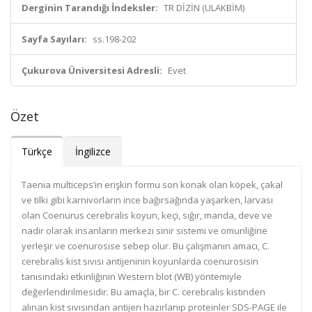
Derginin Tarandığı İndeksler:
TR DİZİN (ULAKBİM)
Sayfa Sayıları:
ss.198-202
Çukurova Üniversitesi Adresli:
Evet
Özet
Türkçe
İngilizce
Taenia multiceps’in erişkin formu son konak olan köpek, çakal
ve tilki gibi karnivorların ince bağırsağında yaşarken, larvası
olan Coenurus cerebralis koyun, keçi, sığır, manda, deve ve
nadir olarak insanların merkezi sinir sistemi ve omuriliğine
yerleşir ve coenurosise sebep olur. Bu çalışmanın amacı, C.
cerebralis kist sıvısı antijeninin koyunlarda coenurosisin
tanısındaki etkinliğinin Western blot (WB) yöntemiyle
değerlendirilmesidir. Bu amaçla, bir C. cerebralis kistinden
alınan kist sıvısından antijen hazırlanıp proteinler SDS-PAGE ile