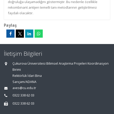
doğruluğa ulaşamadığını göstermiştir. Bu nedenle özellikle
rekombinant antijen temelli tanı metodlarının geliştirilmesi
faydalı olacaktır.
Paylaş
İletişim Bilgileri
Çukurova Üniversitesi Bilimsel Araştırma Projeleri Koordinasyon
Birimi
Rektörlük İdari Bina
Sarıçam/ADANA
aves@cu.edu.tr
0322 338 62 03
0322 338 62 03