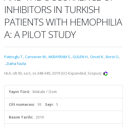
INHIBITORS IN TURKISH
PATIENTS WITH HEMOPHILIA
A: A PILOT STUDY
Patiroglu T.
,
Cansever M.
,
AKBAYRAM S.
,
GÜLEN H.
,
Oncel K.
,
Borst O.
,
...Daha Fazla
HLA, cilt.93, sa.5, ss.348-349, 2019 (SCI-Expanded, Scopus)
Yayın Türü:
Makale / Özet
Cilt numarası:
93
Sayı:
5
Basım Tarihi:
2019