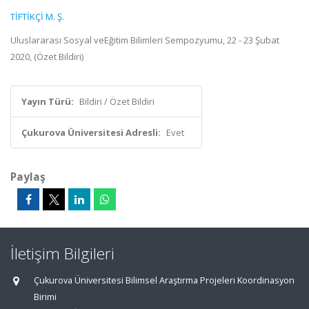
TİFTİKÇİ M. Ş.
Uluslararası Sosyal veEğitim Bilimleri Sempozyumu, 22 - 23 Şubat
2020, (Özet Bildiri)
Yayın Türü:
Bildiri / Özet Bildiri
Çukurova Üniversitesi Adresli:
Evet
Paylaş
İletişim Bilgileri
Çukurova Üniversitesi Bilimsel Araştırma Projeleri Koordinasyon
Birimi