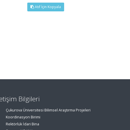
Atıf İçin Kopyala
letişim Bilgileri
Çukurova Üniversitesi Bilimsel Araştırma Projeleri
Koordinasyon Birimi
Rektörlük İdari Bina