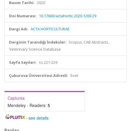
Basım Tarihi:
2020
Doi Numarası:
10.17660/actahortic.2020.1269.29
Dergi Adı:
ACTA HORTICULTURAE
Derginin Tarandığı İndeksler:
Scopus, CAB Abstracts,
Veterinary Science Database
Sayfa Sayıları:
ss.221-229
Çukurova Üniversitesi Adresli:
Evet
Captures
Mendeley - Readers:
5
-
see details
Paylaş