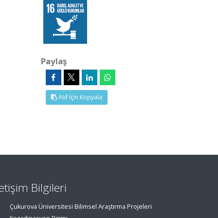
Paylaş
Atıf İçin Kopyala
letişim Bilgileri
Çukurova Üniversitesi Bilimsel Araştırma Projeleri