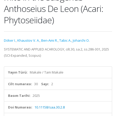
Anthoseius De Leon (Acari:
Phytoseiidae)
Döker I.
,
Khaustov V. A.
,
Ben-Ami R.
,
Tabic A.
,
Joharchi O.
SYSTEMATIC AND APPLIED ACAROLOGY, cilt.30, sa.2, ss.286-301, 2025
(SCI-Expanded, Scopus)
Yayın Türü:
Makale / Tam Makale
Cilt numarası:
30
Sayı:
2
Basım Tarihi:
2025
Doi Numarası:
10.11158/saa.30.2.8