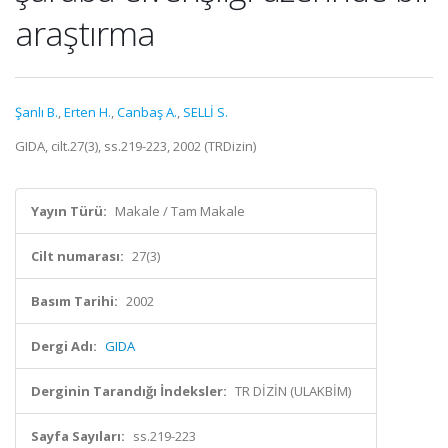
araştırma
Şanlı B.
,
Erten H.
,
Canbaş A.
,
SELLİ S.
GIDA, cilt.27(3), ss.219-223, 2002 (TRDizin)
Yayın Türü:
Makale / Tam Makale
Cilt numarası:
27(3)
Basım Tarihi:
2002
Dergi Adı:
GIDA
Derginin Tarandığı İndeksler:
TR DİZİN (ULAKBİM)
Sayfa Sayıları:
ss.219-223