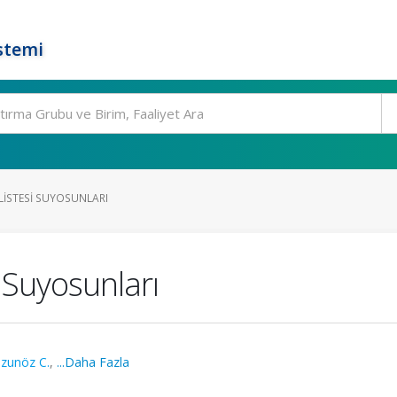
stemi
 LISTESI SUYOSUNLARI
i Suyosunları
zunöz C.
,
...Daha Fazla