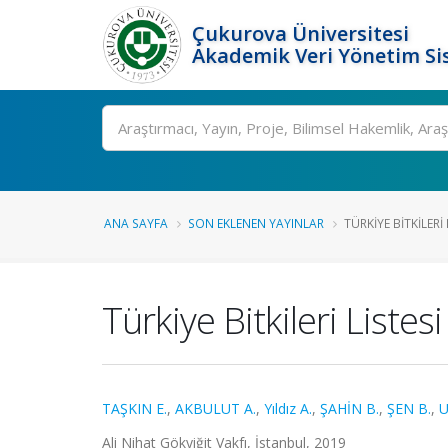
Çukurova Üniversitesi
Akademik Veri Yönetim Si
Ara
ANA SAYFA
SON EKLENEN YAYINLAR
TÜRKIYE BITKILERI
Türkiye Bitkileri Listes
TAŞKIN E.
,
AKBULUT A.
,
Yıldız A.
,
ŞAHİN B.
,
ŞEN B.
,
U
Ali Nihat Gökyiğit Vakfı, İstanbul, 2019