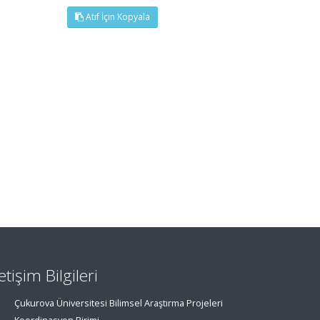
Atıf İçin Kopyala
letişim Bilgileri
Çukurova Üniversitesi Bilimsel Araştırma Projeleri