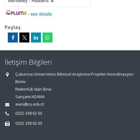
Mendeley - Readers:
4
-
see details
Paylaş
İletişim Bilgileri
Çukurova Üniversitesi Bilimsel Araştırma Projeleri Koordinasyon
Birimi
Rektörlük İdari Bina
Sarıçam/ADANA
aves@cu.edu.tr
0322 338 62 03
0322 338 62 03