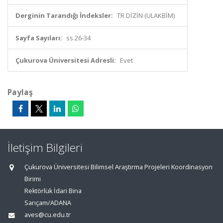
Derginin Tarandığı İndeksler:
TR DİZİN (ULAKBİM)
Sayfa Sayıları:
ss.26-34
Çukurova Üniversitesi Adresli:
Evet
Paylaş
İletişim Bilgileri
Çukurova Üniversitesi Bilimsel Araştırma Projeleri Koordinasyon
Birimi
Rektörlük İdari Bina
Sarıçam/ADANA
aves@cu.edu.tr