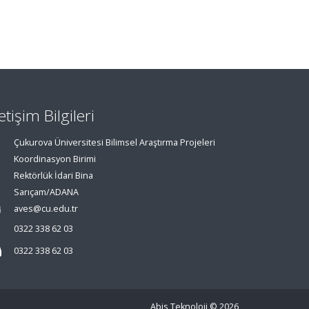
letişim Bilgileri
Çukurova Üniversitesi Bilimsel Araştırma Projeleri
Koordinasyon Birimi
Rektörlük İdari Bina
Sarıçam/ADANA
aves@cu.edu.tr
0322 338 62 03
0322 338 62 03
Abis Teknoloji
© 2026