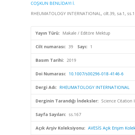
COŞKUN BENLİDAYI İ.
RHEUMATOLOGY INTERNATIONAL, cilt.39, sa.1, ss.16
Yayın Türü:
Makale / Editöre Mektup
Cilt numarası:
39
Sayı:
1
Basım Tarihi:
2019
Doi Numarası:
10.1007/s00296-018-4146-6
Dergi Adı:
RHEUMATOLOGY INTERNATIONAL
Derginin Tarandığı İndeksler:
Science Citation
Sayfa Sayıları:
ss.167
Açık Arşiv Koleksiyonu:
AVESİS Açık Erişim Kole