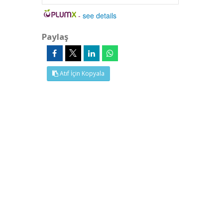
-
see details
Paylaş
Atıf İçin Kopyala