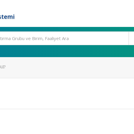
stemi
LE?