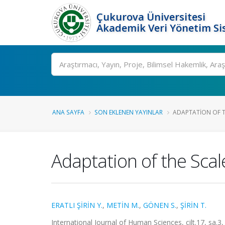
Çukurova Üniversitesi
Akademik Veri Yönetim Si
Ara
ANA SAYFA
SON EKLENEN YAYINLAR
ADAPTATION OF TH
Adaptation of the Scal
ERATLI ŞİRİN Y.
,
METİN M.
,
GÖNEN S.
,
ŞİRİN T.
International Journal of Human Sciences, cilt.17, sa.3