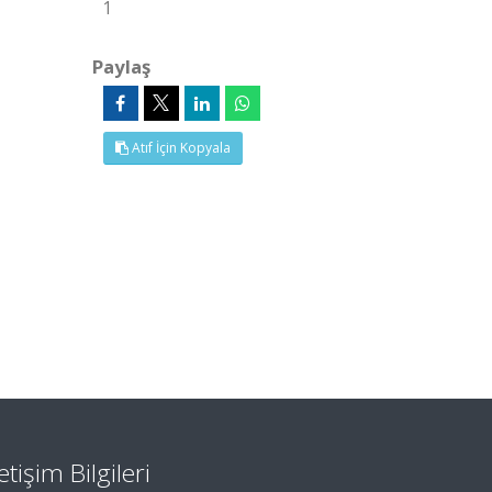
1
Paylaş
Atıf İçin Kopyala
letişim Bilgileri