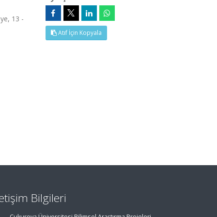
ye, 13 -
Atıf İçin Kopyala
letişim Bilgileri
Çukurova Üniversitesi Bilimsel Araştırma Projeleri