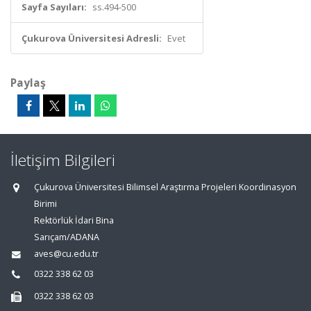
Sayfa Sayıları:
ss.494-500
Çukurova Üniversitesi Adresli:
Evet
Paylaş
İletişim Bilgileri
Çukurova Üniversitesi Bilimsel Araştırma Projeleri Koordinasyon
Birimi
Rektörlük İdari Bina
Sarıçam/ADANA
aves@cu.edu.tr
0322 338 62 03
0322 338 62 03