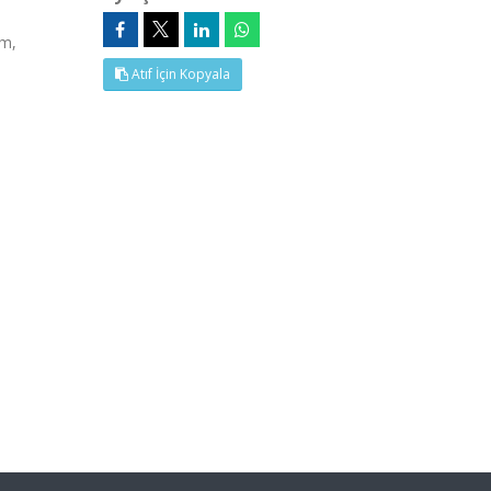
ım,
Atıf İçin Kopyala