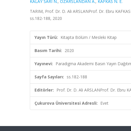
KALAY SARI N.
,
ÖZARSLANDAN A.
,
KAFKAS N. E.
TARIM, Prof. Dr. D. Ali ARSLANProf. Dr. Ebru KAFKAS
ss.182-188, 2020
Yayın Türü:
Kitapta Bölüm / Mesleki Kitap
Basım Tarihi:
2020
Yayınevi:
Paradigma Akademi Basın Yayın Dağıtı
Sayfa Sayıları:
ss.182-188
Editörler:
Prof. Dr. D. Ali ARSLANProf. Dr. Ebru K
Çukurova Üniversitesi Adresli:
Evet