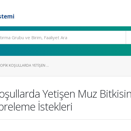
stemi
OPIK KOŞULLARDA YETIŞEN ...
oşullarda Yetişen Muz Bitkisi
releme İstekleri