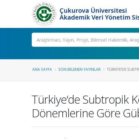
Çukurova Üniversitesi
Akademik Veri Yönetim Si
Ara
ANA SAYFA
SON EKLENEN YAYINLAR
TÜRKIYE‘DE SUBTR
Türkiye‘de Subtropik K
Dönemlerine Göre Güb