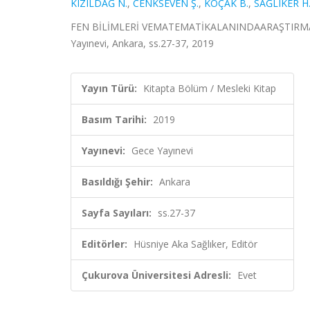
KIZILDAĞ N.
,
CENKSEVEN Ş.
,
KOÇAK B.
,
SAĞLIKER H
FEN BİLİMLERİ VEMATEMATİKALANINDAARAŞTIRMA VE
Yayınevi, Ankara, ss.27-37, 2019
Yayın Türü:
Kitapta Bölüm / Mesleki Kitap
Basım Tarihi:
2019
Yayınevi:
Gece Yayınevi
Basıldığı Şehir:
Ankara
Sayfa Sayıları:
ss.27-37
Editörler:
Hüsniye Aka Sağlıker, Editör
Çukurova Üniversitesi Adresli:
Evet