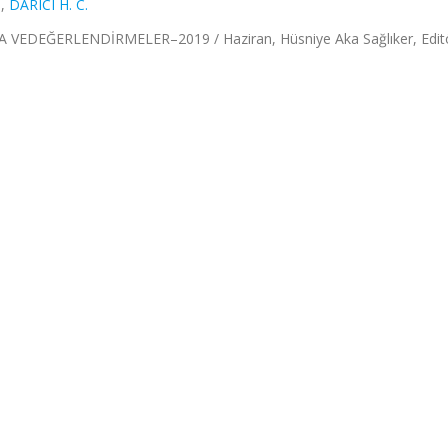
.
,
DARICI H. C.
DEĞERLENDİRMELER–2019 / Haziran, Hüsniye Aka Sağlıker, Editö