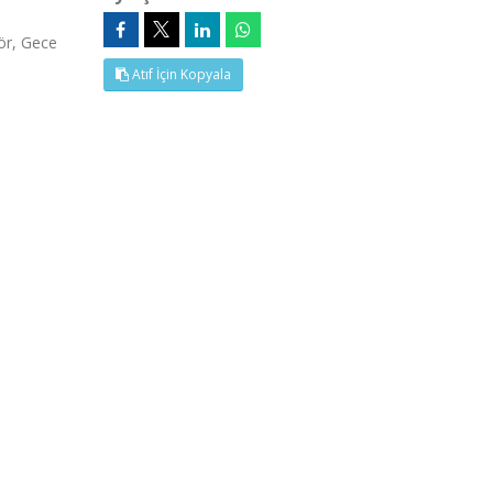
r, Gece
Atıf İçin Kopyala