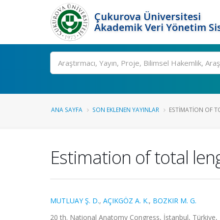
Çukurova Üniversitesi
Akademik Veri Yönetim Si
Ara
ANA SAYFA
SON EKLENEN YAYINLAR
ESTIMATION OF T
Estimation of total le
MUTLUAY Ş. D.
,
AÇIKGÖZ A. K.
,
BOZKIR M. G.
20 th. National Anatomy Congress, İstanbul, Türkiye, 2