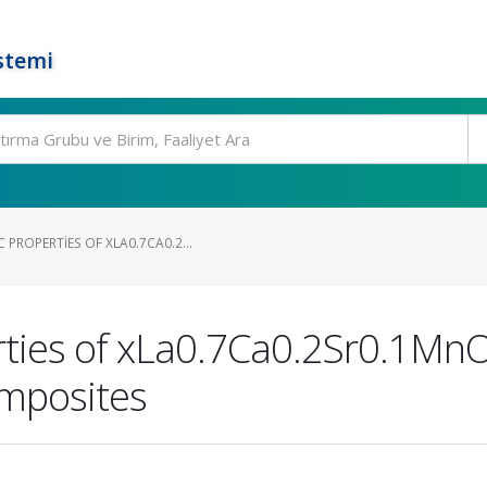
stemi
PROPERTIES OF XLA0.7CA0.2...
ties of xLa0.7Ca0.2Sr0.1MnO
mposites