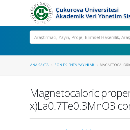
Çukurova Üniversitesi
Akademik Veri Yönetim Si
Ara
ANA SAYFA
SON EKLENEN YAYINLAR
MAGNETOCALORIC 
Magnetocaloric proper
x)La0.7Te0.3MnO3 co