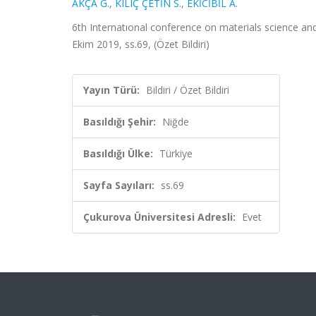
AKÇA G.
,
KILIÇ ÇETİN S.
,
EKİCİBİL A.
6th Internatıonal conference on materials science a
Ekim 2019, ss.69, (Özet Bildiri)
Yayın Türü:
Bildiri / Özet Bildiri
Basıldığı Şehir:
Niğde
Basıldığı Ülke:
Türkiye
Sayfa Sayıları:
ss.69
Çukurova Üniversitesi Adresli:
Evet