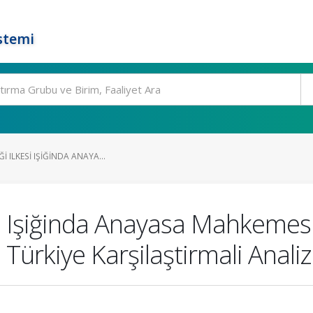
stemi
I ILKESI IŞIĞINDA ANAYA...
esi Işiğinda Anayasa Mahkemesi
ürkiye Karşilaştirmali Analiz