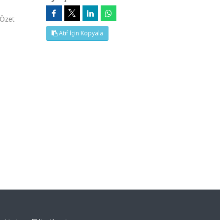
(Özet
Atıf İçin Kopyala