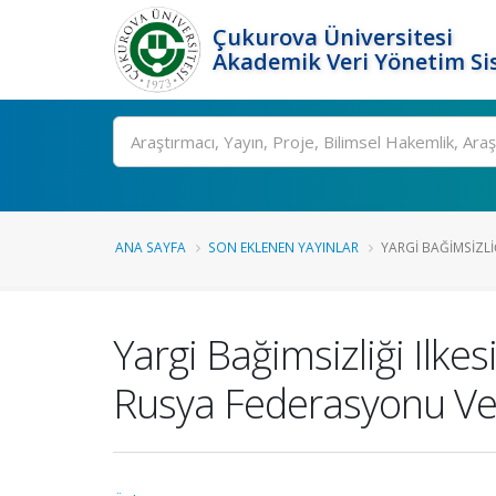
Çukurova Üniversitesi
Akademik Veri Yönetim Si
Ara
ANA SAYFA
SON EKLENEN YAYINLAR
YARGI BAĞIMSIZLIĞ
Yargi Bağimsizliği Ilk
Rusya Federasyonu Ve T